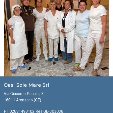
Oasi Sole Mare Srl
Via Giacomo Puccini, 8
16011 Arenzano (GE)
P.I. 02881490102 Rea GE-303038